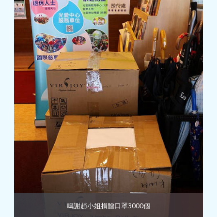
鳴謝趙小姐捐贈口罩3000個