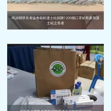
鳴謝關懷長者協會銀鈴護士站捐贈1200個口罩給有參加護
士站之長者