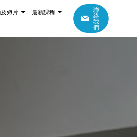
聯
物及短片
最新課程
絡
我
們