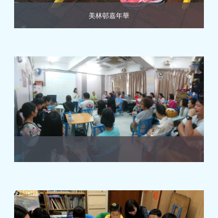
美林邨嘉年華