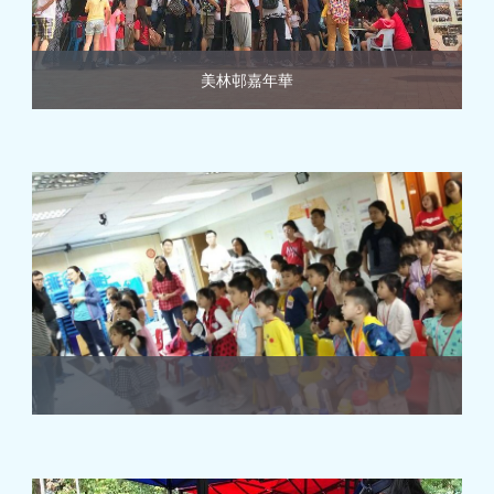
美林邨嘉年華