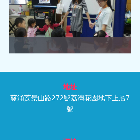
地址
葵涌荔景山路272號荔灣花園地下上層7
號